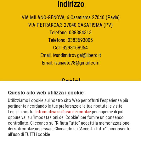
Indirizzo
VIA MILANO-GENOVA, 6 Casatisma 27040 (Pavia)
VIA PETRARCA,3 27040 CASATISMA (PV)
Telefono:
038384313
Telefono:
0383693005
Cell:
3293168954
Email:
ivandimitrov.gal@libero.it
Email:
ivanauto78@gmail.com
Social
Questo sito web utilizza i cookie
Facebook
Utilizziamo i cookie sul nostro sito Web per offrirti l'esperienza più
pertinente ricordando le tue preferenze e le tue ripetute le visite.
Instagram
Leggi la nostra
Informativa sull’uso dei cookie
per saperne di più
oppure vai su “Impostazioni dei Cookie” per fornire un consenso
Whatsapp
controllato. Cliccando su "Rifiuta Tutto" accetti la memorizzazione
dei soli cookie necessari. Cliccando su "Accetta Tutto", acconsenti
all'uso di TUTTI i cookie