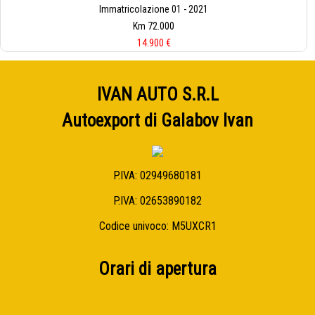
Immatricolazione 01 - 2021
Km 72.000
14.900 €
IVAN AUTO S.R.L
Autoexport di Galabov Ivan
P.IVA: 02949680181
P.IVA: 02653890182
Codice univoco: M5UXCR1
Orari di apertura