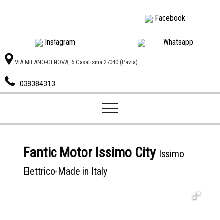
Facebook
Instagram
Whatsapp
VIA MILANO-GENOVA, 6 Casatisma 27040 (Pavia)
038384313
Autoexport
di
Galabov
Ivan
Fantic Motor Issimo City
Issimo
Elettrico-Made in Italy