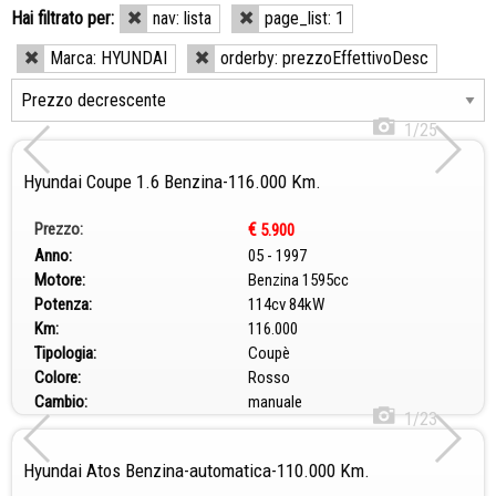
Hai filtrato per:
nav: lista
page_list: 1
Marca: HYUNDAI
orderby: prezzoEffettivoDesc
1/25
Hyundai Coupe 1.6 Benzina-116.000 Km.
Prezzo:
€
5.900
Anno:
05 - 1997
Motore:
Benzina 1595cc
Potenza:
114cv 84kW
Km:
116.000
Tipologia:
Coupè
Colore:
Rosso
Cambio:
manuale
1/23
Hyundai Atos Benzina-automatica-110.000 Km.