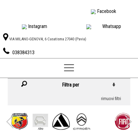
Facebook
Instagram
Whatsapp
VIA MILANO-GENOVA, 6 Casatisma 27040 (Pavia)
038384313
Autoexport
di
Galabov
Ivan
Filtra per
rimuovi filtri