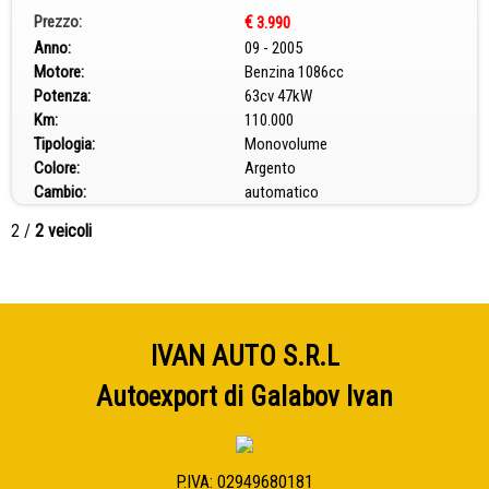
Prezzo:
€
3.990
Anno:
09 - 2005
Motore:
Benzina 1086cc
Potenza:
63cv 47kW
Km:
110.000
Tipologia:
Monovolume
Colore:
Argento
Cambio:
automatico
2
/
2 veicoli
IVAN AUTO S.R.L
Autoexport di Galabov Ivan
P.IVA: 02949680181