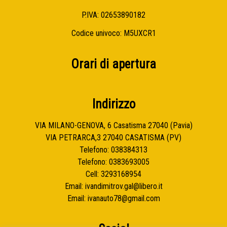
P.IVA: 02653890182
Codice univoco: M5UXCR1
Orari di apertura
Indirizzo
VIA MILANO-GENOVA, 6 Casatisma 27040 (Pavia)
VIA PETRARCA,3 27040 CASATISMA (PV)
Telefono:
038384313
Telefono:
0383693005
Cell:
3293168954
Email:
ivandimitrov.gal@libero.it
Email:
ivanauto78@gmail.com